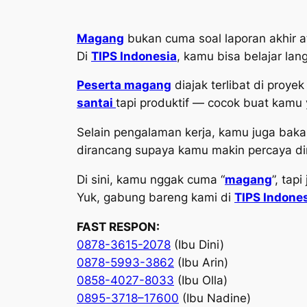
Magang
bukan cuma soal laporan akhir 
Di
TIPS Indonesia
, kamu bisa belajar lan
Peserta magang
diajak terlibat di proye
santai
tapi produktif — cocok buat kamu ya
Selain pengalaman kerja, kamu juga bak
dirancang supaya kamu makin percaya dir
Di sini, kamu nggak cuma “
magang
”, tap
Yuk, gabung bareng kami di
TIPS Indone
FAST RESPON:
0878-3615-2078
(Ibu Dini)
0878-5993-3862
(Ibu Arin)
0858-4027-8033
(Ibu Olla)
0895-3718–17600
(Ibu Nadine)