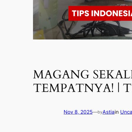
MAGANG SEKALIG
TEMPATNYA! | TI
Nov 8, 2025
—
Astia
in
Unca
by