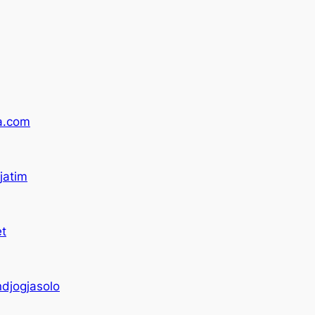
a.com
jatim
t
djogjasolo